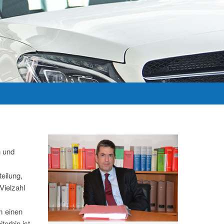
n und
eilung,
Vielzahl
m einen
erhin ist