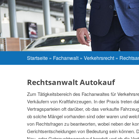
Startseite
»
Fachanwalt
»
Verkehrsrecht
»
Rechtsan
Rechtsanwalt Autokauf
Zum Tätigkeitsbereich des Fachanwaltes für
Verkehrsr
Verkäufern von Kraftfahrzeugen. In der Praxis treten da
Vertragsparteien oft darüber, ob das verkaufte Fahrzeu
ob solche Mängel vorhanden sind oder waren und welche 
von Rechtsfragen zu beantworten, wobei neben der komp
Gerichtsentscheidungen von Bedeutung sein können. D
Neu- oder Gebrauchtwagenkauf handelt und ob die Vertr