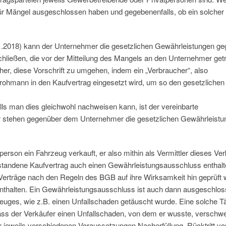
 für Mängel ausgeschlossen haben und gegebenenfalls, ob ein solcher
.2018) kann der Unternehmer die gesetzlichen Gewährleistungen g
hließen, die vor der Mitteilung des Mangels an den Unternehmer getr
er, diese Vorschrift zu umgehen, indem ein „Verbraucher“, also
rohmann in den Kaufvertrag eingesetzt wird, um so den gesetzlichen
alls man dies gleichwohl nachweisen kann, ist der vereinbarte
stehen gegenüber dem Unternehmer die gesetzlichen Gewährleistu
person ein Fahrzeug verkauft, er also mithin als Vermittler dieses Ve
ntstandene Kaufvertrag auch einen Gewährleistungsausschluss enthal
Verträge nach den Regeln des BGB auf ihre Wirksamkeit hin geprüft 
thalten. Ein Gewährleistungsausschluss ist auch dann ausgeschlos
zeuges, wie z.B. einen Unfallschaden getäuscht wurde. Eine solche 
ass der Verkäufer einen Unfallschaden, von dem er wusste, verschwei
jeweils verschiedenen Voraussetzungen Nacherfüllung, Rücktritt v