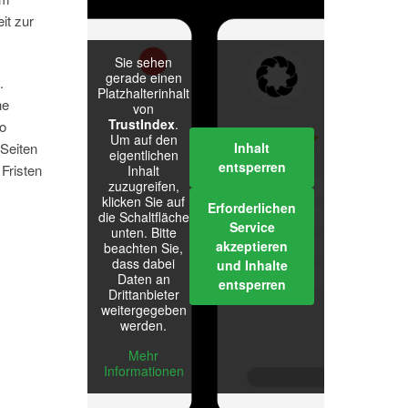
it zur
Sie sehen
gerade einen
.
Platzhalterinhalt
he
von
TrustIndex
.
so
Um auf den
 Seiten
Inhalt
eigentlichen
entsperren
Fristen
Inhalt
zuzugreifen,
klicken Sie auf
Erforderlichen
die Schaltfläche
Service
unten. Bitte
akzeptieren
beachten Sie,
dass dabei
und Inhalte
Daten an
entsperren
Drittanbieter
weitergegeben
werden.
Mehr
Informationen