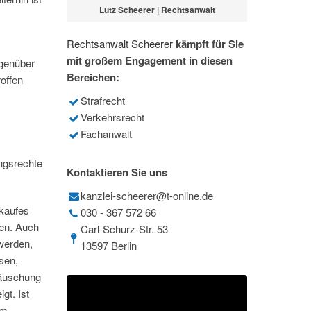
Lutz Scheerer | Rechtsanwalt
Rechtsanwalt Scheerer
kämpft für Sie
mit großem Engagement in diesen
egenüber
Bereichen:
offen
Strafrecht
Verkehrsrecht
Fachanwalt
ngsrechte
Kontaktieren Sie uns
kanzlei-scheerer@t-online.de
rkaufes
030 - 367 572 66
ten. Auch
Carl-Schurz-Str. 53
werden,
13597 Berlin
sen,
Täuschung
gt. Ist
om